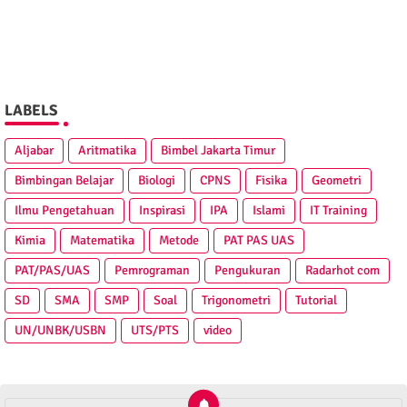
LABELS
Aljabar
Aritmatika
Bimbel Jakarta Timur
Bimbingan Belajar
Biologi
CPNS
Fisika
Geometri
Ilmu Pengetahuan
Inspirasi
IPA
Islami
IT Training
Kimia
Matematika
Metode
PAT PAS UAS
PAT/PAS/UAS
Pemrograman
Pengukuran
Radarhot com
SD
SMA
SMP
Soal
Trigonometri
Tutorial
UN/UNBK/USBN
UTS/PTS
video