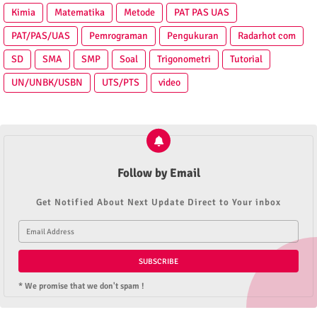
Kimia
Matematika
Metode
PAT PAS UAS
PAT/PAS/UAS
Pemrograman
Pengukuran
Radarhot com
SD
SMA
SMP
Soal
Trigonometri
Tutorial
UN/UNBK/USBN
UTS/PTS
video
Follow by Email
Get Notified About Next Update Direct to Your inbox
* We promise that we don't spam !