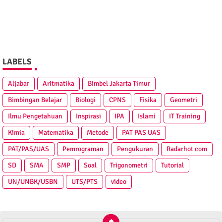
LABELS
Aljabar
Aritmatika
Bimbel Jakarta Timur
Bimbingan Belajar
Biologi
CPNS
Fisika
Geometri
Ilmu Pengetahuan
Inspirasi
IPA
Islami
IT Training
Kimia
Matematika
Metode
PAT PAS UAS
PAT/PAS/UAS
Pemrograman
Pengukuran
Radarhot com
SD
SMA
SMP
Soal
Trigonometri
Tutorial
UN/UNBK/USBN
UTS/PTS
video