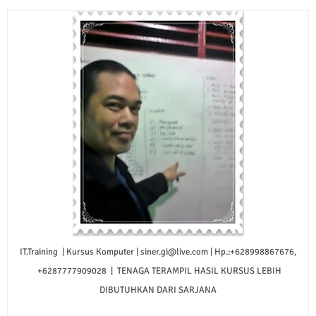
IT.Training | Kursus Komputer | siner.gi@live.com | Hp.:+628998867676,
+6287777909028 | TENAGA TERAMPIL HASIL KURSUS LEBIH
DIBUTUHKAN DARI SARJANA