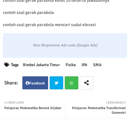
contoh soal gerak parabola kelas 10 beserta jawabannya
contoh soal gerak parabola
contoh soal gerak parabola mencari sudut elevasi
Your Responsive Ads code (Google Ads)
Tags
Bimbel Jakarta Timur
Fisika
IPA
SMA
Facebook
Twit
Wha
LEBIH LAMA
LEBIH BARU
Pelajaran Matematika Bentuk Aljabar
Pelajaran Matematika Transformasi
ter
tsap
Geometri
p