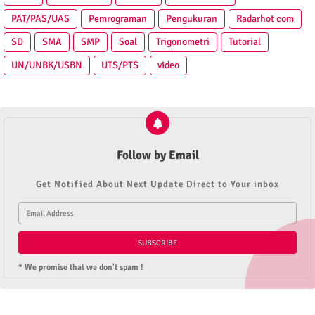
PAT/PAS/UAS
Pemrograman
Pengukuran
Radarhot com
SD
SMA
SMP
Soal
Trigonometri
Tutorial
UN/UNBK/USBN
UTS/PTS
video
Follow by Email
Get Notified About Next Update Direct to Your inbox
* We promise that we don't spam !