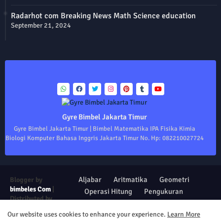
Radarhot com Breaking News Math Science education
September 21, 2024
Gyre Bimbel Jakarta Timur
Gyre Bimbel Jakarta Timur | Bimbel Matematika IPA Fisika Kimia
Biologi Komputer Bahasa Inggris Jakarta Timur No. Hp: 082210027724
Aljabar
Aritmatika
Geometri
Blogger by
bimbeles Com
|
Operasi Hitung
Pengukuran
Distributed by
Trigonometri
Statistika
Institute of Life
Our website uses cookies to enhance your experience.
Learn More
Design by -
Blogger Templates
| Distributed by
Free