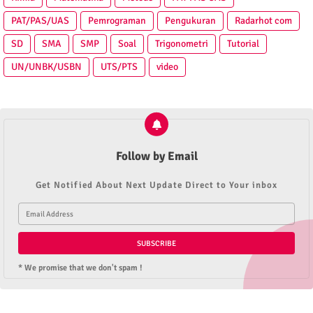
PAT/PAS/UAS
Pemrograman
Pengukuran
Radarhot com
SD
SMA
SMP
Soal
Trigonometri
Tutorial
UN/UNBK/USBN
UTS/PTS
video
Follow by Email
Get Notified About Next Update Direct to Your inbox
* We promise that we don't spam !