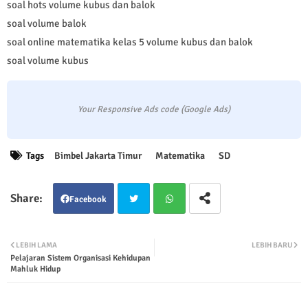
soal hots volume kubus dan balok
soal volume balok
soal online matematika kelas 5 volume kubus dan balok
soal volume kubus
Your Responsive Ads code (Google Ads)
Tags
Bimbel Jakarta Timur
Matematika
SD
Facebook
Twit
Wha
LEBIH LAMA
LEBIH BARU
Pelajaran Sistem Organisasi Kehidupan
ter
tsap
Mahluk Hidup
p