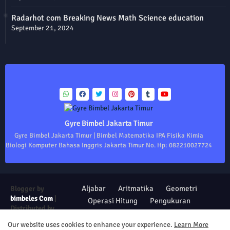
Radarhot com Breaking News Math Science education
September 21, 2024
Gyre Bimbel Jakarta Timur
Gyre Bimbel Jakarta Timur | Bimbel Matematika IPA Fisika Kimia
Biologi Komputer Bahasa Inggris Jakarta Timur No. Hp: 082210027724
Aljabar
Aritmatika
Geometri
Blogger by
bimbeles Com
|
Operasi Hitung
Pengukuran
Distributed by
Trigonometri
Statistika
Institute of Life
Our website uses cookies to enhance your experience.
Learn More