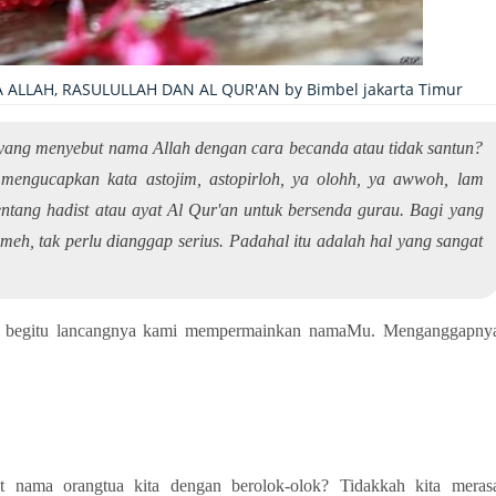
LLAH, RASULULLAH DAN AL QUR'AN by Bimbel jakarta Timur
yang menyebut nama Allah dengan cara becanda atau tidak santun?
 mengucapkan kata astojim, astopirloh, ya olohh, ya awwoh, lam
ntang hadist atau ayat Al Qur'an untuk bersenda gurau. Bagi yang
h, tak perlu dianggap serius. Padahal itu adalah hal yang sangat
h... begitu lancangnya kami mempermainkan namaMu. Menganggapny
 nama orangtua kita dengan berolok-olok? Tidakkah kita meras