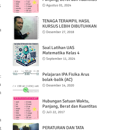
k
Agustus 01, 2024
TENAGA TERAMPIL HASIL
KURSUS LEBIH DIBUTUHKAN
a
DARI LULUSAN SARJANA
Desember 27, 2018
Soal Latihan UAS
Matematika Kelas 4
Semester 1
September 11, 2024
Pelajaran IPA Fisika Arus
:
bolak-balik (AC)
a
Desember 14, 2020
h
Hubungan Satuan Waktu,
Panjang, Berat dan Kuantitas
Juli 22, 2017
a
PERATURAN DAN TATA
g