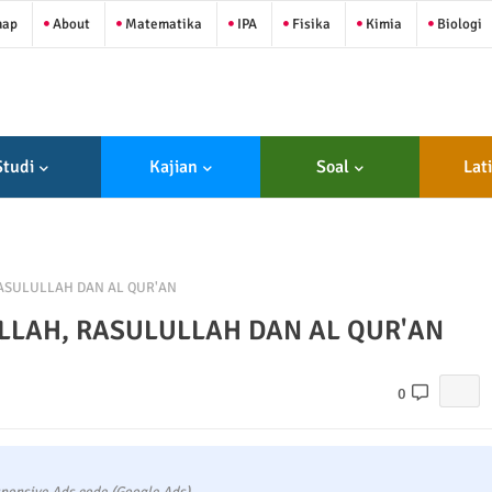
map
About
Matematika
IPA
Fisika
Kimia
Biologi
Studi
Kajian
Soal
Lat
SULULLAH DAN AL QUR'AN
LAH, RASULULLAH DAN AL QUR'AN
0