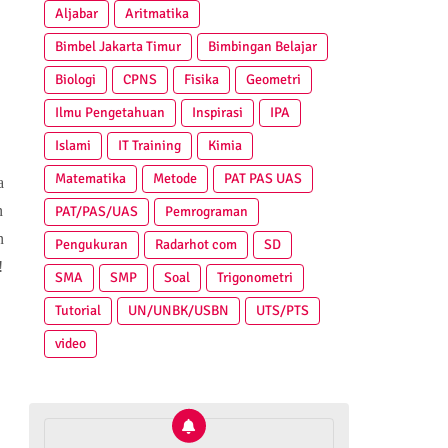
Aljabar
Aritmatika
Bimbel Jakarta Timur
Bimbingan Belajar
Biologi
CPNS
Fisika
Geometri
Ilmu Pengetahuan
Inspirasi
IPA
Islami
IT Training
Kimia
Matematika
Metode
PAT PAS UAS
a
n
PAT/PAS/UAS
Pemrograman
n
Pengukuran
Radarhot com
SD
!
SMA
SMP
Soal
Trigonometri
Tutorial
UN/UNBK/USBN
UTS/PTS
video