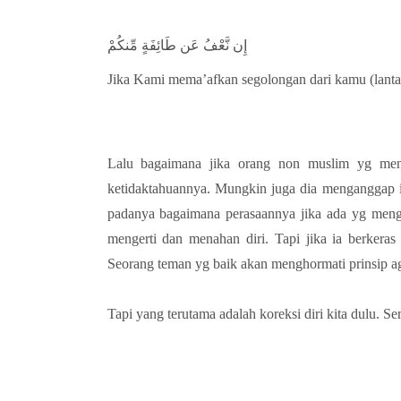
إِن نَّعْفُ عَن طَائِفَةٍ مِّنكُمْ
Jika Kami mema’afkan segolongan dari kamu (lanta
Lalu bagaimana jika orang non muslim yg men
ketidaktahuannya. Mungkin juga dia menganggap i
padanya bagaimana perasaannya jika ada yg meng
mengerti dan menahan diri. Tapi jika ia berke
Seorang teman yg baik akan menghormati prinsip 
Tapi yang terutama adalah koreksi diri kita dulu. Se