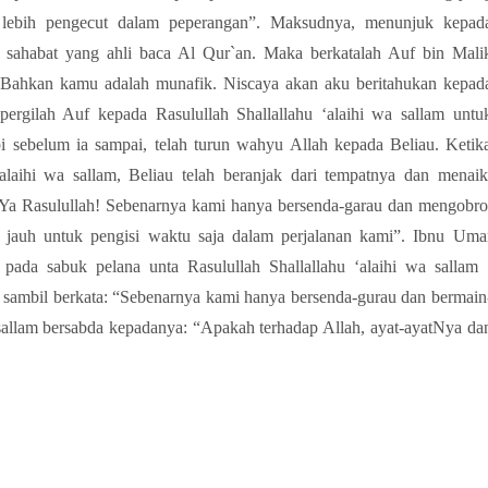
an lebih pengecut dalam peperangan”. Maksudnya, menunjuk kepad
ra sahabat yang ahli baca Al Qur`an. Maka berkatalah Auf bin Mali
ahkan kamu adalah munafik. Niscaya akan aku beritahukan kepad
 pergilah Auf kepada Rasulullah Shallallahu ‘alaihi wa sallam untu
i sebelum ia sampai, telah turun wahyu Allah kepada Beliau. Ketik
alaihi wa sallam, Beliau telah beranjak dari tempatnya dan menaik
“Ya Rasulullah! Sebenarnya kami hanya bersenda-garau dan mengobro
 jauh untuk pengisi waktu saja dalam perjalanan kami”. Ibnu Uma
 pada sabuk pelana unta Rasulullah Shallallahu ‘alaihi wa sallam 
sambil berkata: “Sebenarnya kami hanya bersenda-gurau dan bermain
a sallam bersabda kepadanya: “Apakah terhadap Allah, ayat-ayatNya da