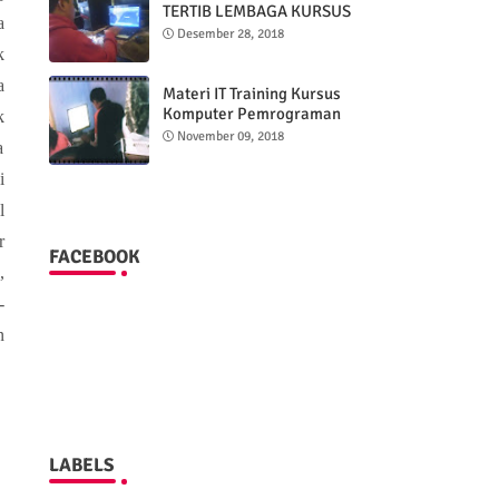
TERTIB LEMBAGA KURSUS
a
KOMPUTER DAN BAHASA
Desember 28, 2018
INGGRIS
k
a
Materi IT Training Kursus
Komputer Pemrograman
k
Dreamweaver
November 09, 2018
a
i
l
r
FACEBOOK
,
-
n
LABELS