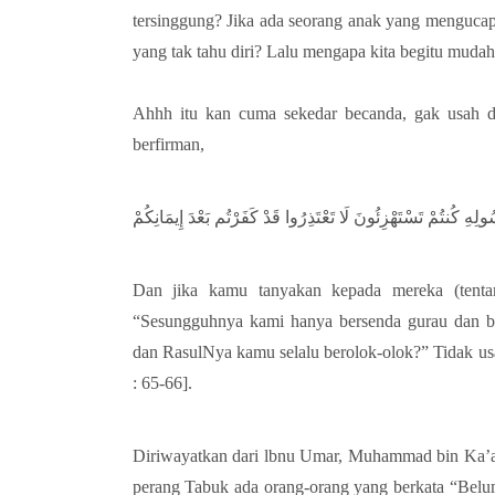
tersinggung? Jika ada seorang anak yang mengucap
yang tak tahu diri? Lalu mengapa kita begitu mudah
Ahhh itu kan cuma sekedar becanda, gak usah dian
berfirman,
َسُولِهِ كُنتُمْ تَسْتَهْزِئُونَ لَا تَعْتَذِرُوا قَدْ كَفَرْتُم بَعْدَ إِيمَانِكُمْ
Dan jika kamu tanyakan kepada mereka (tenta
“Sesungguhnya kami hanya bersenda gurau dan be
dan RasulNya kamu selalu berolok-olok?” Tidak u
: 65-66].
Diriwayatkan dari lbnu Umar, Muhammad bin Ka’ab,
perang Tabuk ada orang-orang yang berkata “Belum 