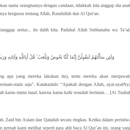
kan nama orangtuanya dengan candaan, tidakkah kita anggap dia ana
nya bergurau tentang Allah, Rasulullah dan Al Qur'an.
ggap serius... itu dalih kita. Padahal
Allah Subhanahu wa Ta’al
وَلَئِن سَأَلْتَهُمْ لَيَقُولُنَّ إِنَّمَا كُنَّا نَخُوضُ وَنَلْعَبُ ۚ قُلْ أَبِاللَّهِ وَآيَاتِهِ وَر
ng apa yang mereka lakukan itu), tentu mereka akan menjawab
rmain-main saja”. Katakanlah: “Apakah dengan Allah, ayat-ayatNy
sah kamu minta maaf, karena kamu kafir sesudah beriman… [At Tauba
 Zaid bin Aslam dan Qatadah secara ringkas. Ketika dalam peristiw
pernah kami melihat seperti para ahli baca Al Qur`an ini, orang yan