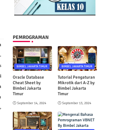
PEMROGRAMAN
n
.
s
BIMBEL JAKARTA TIMUR
BIMBEL JAKARTA TIMUR
i
Oracle Database
Tutorial Pengaturan
Cheat Sheet by
Mikrotik dari A-Z by
h
Bimbel Jakarta
Bimbel Jakarta
Timur
Timur
a
September 14, 2024
September 13, 2024
,