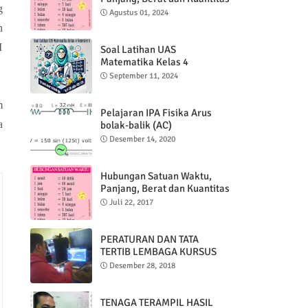
g
Agustus 01, 2024
n
I
Soal Latihan UAS
Matematika Kelas 4
Semester 1
September 11, 2024
m
Pelajaran IPA Fisika Arus
a
bolak-balik (AC)
Desember 14, 2020
Hubungan Satuan Waktu,
Panjang, Berat dan Kuantitas
Juli 22, 2017
PERATURAN DAN TATA
TERTIB LEMBAGA KURSUS
KOMPUTER DAN BAHASA
Desember 28, 2018
INGGRIS
TENAGA TERAMPIL HASIL