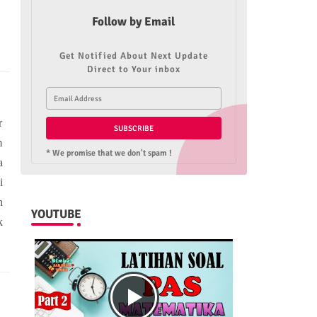
Follow by Email
Get Notified About Next Update
Direct to Your inbox
r
m
* We promise that we don't spam !
a
i
n
YOUTUBE
k