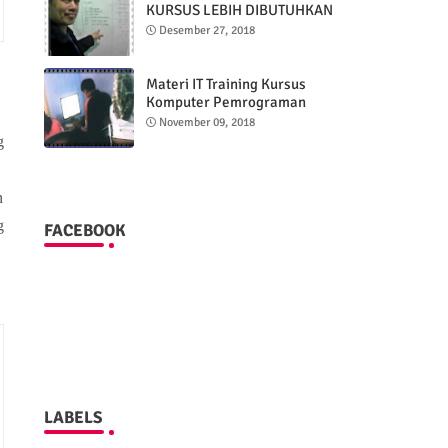
KURSUS LEBIH DIBUTUHKAN
DARI LULUSAN SARJANA
Desember 27, 2018
Materi IT Training Kursus
Komputer Pemrograman
Dreamweaver
November 09, 2018
g
n
g
FACEBOOK
LABELS