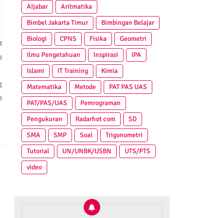
Aljabar
Aritmatika
Bimbel Jakarta Timur
Bimbingan Belajar
Biologi
CPNS
Fisika
Geometri
t
Ilmu Pengetahuan
Inspirasi
IPA
u
Islami
IT Training
Kimia
g
Matematika
Metode
PAT PAS UAS
p
PAT/PAS/UAS
Pemrograman
Pengukuran
Radarhot com
SD
SMA
SMP
Soal
Trigonometri
Tutorial
UN/UNBK/USBN
UTS/PTS
video